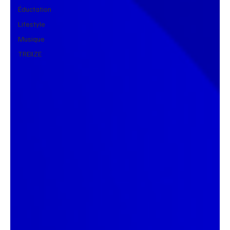
Éductation
Lifestyle
Musique
TREIIZE