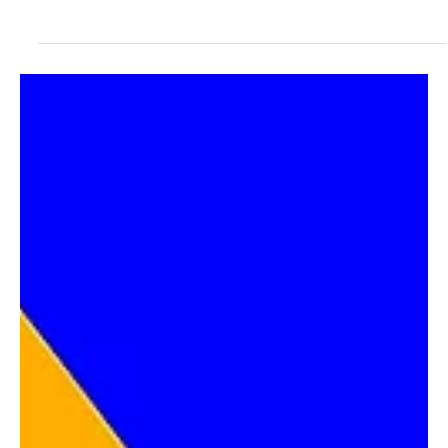
May 18, 2025
2 min read
Sports
CAM: La plus Grande Compétition Sportive de la
Côte d'Ivoire
Un match de la CAM Côte d'Ivoire La CAM s'impose comme la
compétition sportive locale la plus suivie de Côte d'Ivoire,
marquant une...