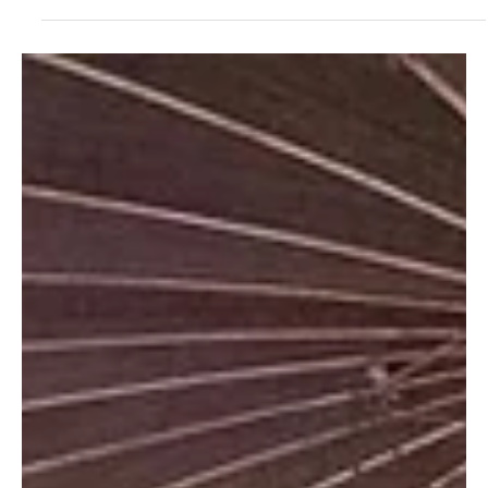
May 18, 2025
2 min read
Sports
FootGoal: Petits Poteaux, Grandes Victoires
En Côte d’Ivoire, le Football Petits Poteaux est bien plus qu’un
simple sport : il est une institution culturelle profondément ancrée...