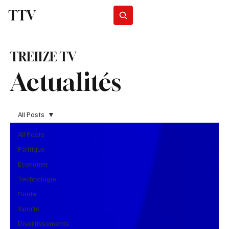
TTV
Programmes
TREIIZE TV
Actualités
All Posts
All Posts
Politique
Économie
Technologie
Santé
Sports
Divertissements