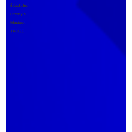
Éductation
Lifestyle
Musique
TREIIZE