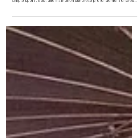
May 18, 2025
2 min read
Sports
FootGoal: Petits Poteaux, Grandes Victoires
En Côte d’Ivoire, le Football Petits Poteaux est bien plus qu’un
simple sport : il est une institution culturelle profondément ancrée...