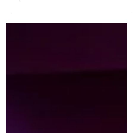
May 18, 2025
2 min read
Sports
CAM: La plus Grande Compétition Sportive de la
Côte d'Ivoire
Un match de la CAM Côte d'Ivoire La CAM s'impose comme la
compétition sportive locale la plus suivie de Côte d'Ivoire,