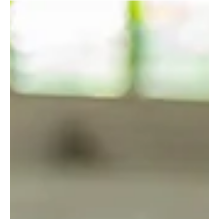
May 28, 2025
1 min read
Sports
CAM Bénin 2025: Le Président du CNOS-BEN
accueille les représentants du Groupe TREIIZE
et Île Sacrée
Une rencontre stratégique pour le développement du FootGoal au
Bénin Dans le cadre de l’organisation de la CAM Bénin 2025 , les...