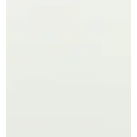
FootGoal avec 16 Clubs Officiels !
Le FootGoal continue son ascension au Bénin avec l’annonce
officielle des 16 clubs qui porteront haut les couleurs de la CAM
Bénin ....