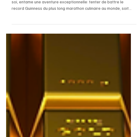
Keith Sonon se lance dans une tentative
historique: battre le record Guinness du plus
long marathon culinaire au monde
Keith Sonon, passionnée de gastronomie et de dépassement de
soi, entame une aventure exceptionnelle: tenter de battre le
record Guinness du plus long marathon culinaire au monde, soit
deux semaines de cuisine non-stop. Cet exploit inédit, qui allie
endurance, créativité et amour de la cuisine, sera suivi pas à pas
par TREIIZE TV. La chaîne s’engage offre une diffusion en direct sur
sa page Facebook officielle, permettant au public de vivre chaque
instant de cette performance