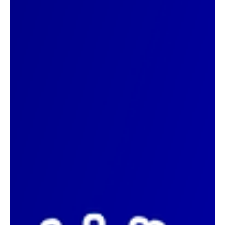
Jun 16, 2025
1 min read
Économie
Côte d'Ivoire: Découverte d’un trésor national –