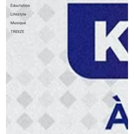
Éductation
Lifestyle
Musique
TREIIZE