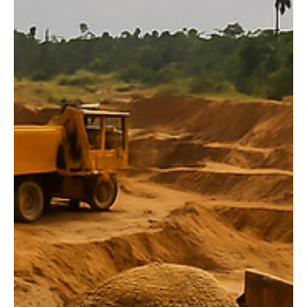
Jun 19, 2025
1 min read
Politique
l'arme la plus puissante ,c'est la connaissance
de l'ennemi
Mamadi Doumbouya a été dans l’armée française , plus
précisément dans la Légion étrangère . Il y a terminé son contrat
en 2009 avec le...