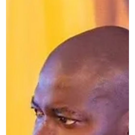
Jun 19, 2025
2 min read
Musique
LE MOJO TOUR : DIDI B électrise la nation
DIDI B lors de son concert La réussite du concert de Didi B, le 3 Mai
2025 au stade Félix Houphouët-Boigny, peut se définir comme un...